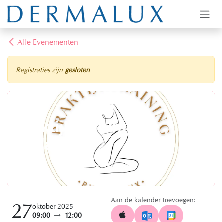
Overslaan naar inhoud
Alle Evenementen
Registraties zijn
gesloten
Praktijktraining |
Ballancer
Jovilux
Aan de kalender toevoegen:
27
oktober 2025
09:00
12:00