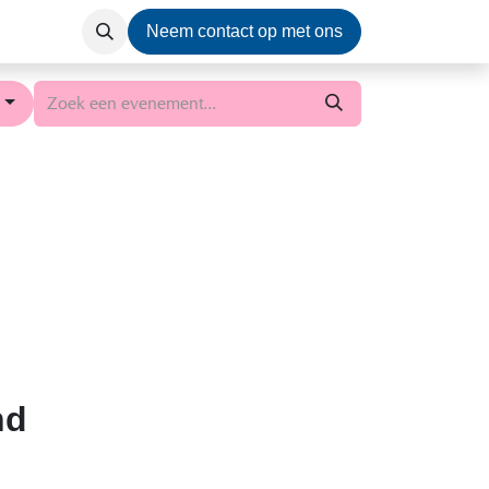
b
Over Ons
Neem contact op met ons
d
nd