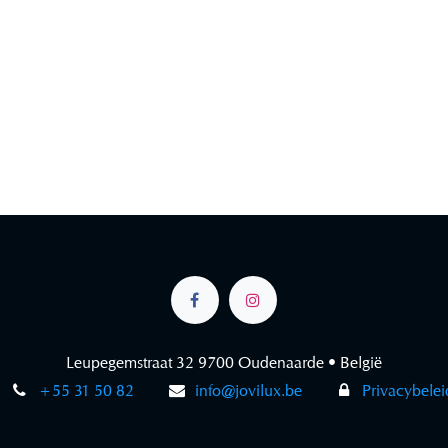
Leupegemstraat 32 9700 Oudenaarde • België
+55 31 50 82
info@jovilux.be
Privacybelei