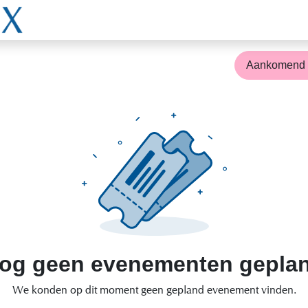
Startpagina
Toestellen
Golflengtes
Clinical Hu
Aankomen
og geen evenementen gepla
We konden op dit moment geen gepland evenement vinden.